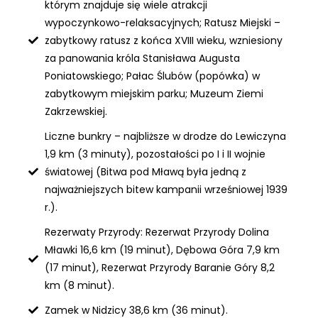
którym znajduje się wiele atrakcji
wypoczynkowo-relaksacyjnych; Ratusz Miejski –
zabytkowy ratusz z końca XVIII wieku, wzniesiony
za panowania króla Stanisława Augusta
Poniatowskiego; Pałac Ślubów (popówka) w
zabytkowym miejskim parku; Muzeum Ziemi
Zakrzewskiej.
Liczne bunkry – najbliższe w drodze do Lewiczyna
1,9 km (3 minuty), pozostałości po I i II wojnie
światowej (Bitwa pod Mławą była jedną z
najważniejszych bitew kampanii wrześniowej 1939
r.).
Rezerwaty Przyrody: Rezerwat Przyrody Dolina
Mławki 16,6 km (19 minut), Dębowa Góra 7,9 km
(17 minut), Rezerwat Przyrody Baranie Góry 8,2
km (8 minut).
Zamek w Nidzicy 38,6 km (36 minut).