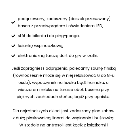
podgrzewany, zadaszony (daszek przesuwany)
basen z przeciwprądem i oświetleniem LED,
stół do bilarda i do ping-ponga,
ściankę wspinaczkową,
elektroniczną tarczę dart do gry w rzutki.
Jeśli zapragniesz odprężenia, polecamy saunę fińską
(równocześnie może się w niej relaksować 6 do 8-u
osób), wypoczynek na leżaku bądź hamaku, a
wieczorem relaks na tarasie obok basenu przy
pięknych zachodach słońca, bądź przy ognisku.
Dla najmłodszych dzieci jest zadaszany plac zabaw
z dużą piaskownicą, linami do wspinania i huśtawką.
W stodole na antresoli jest kącik z książkami i